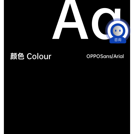
A
a
咨询
颜色 Colour
OPPOSans/Arial