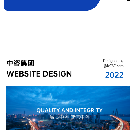
Designed by
中咨集团
@lc787.com
WEBSITE DESIGN
2022